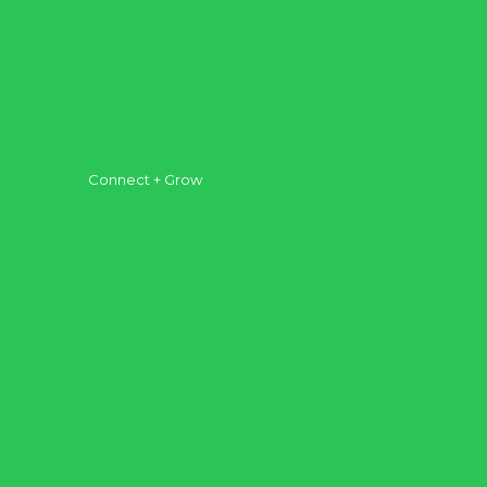
Our Plan
Leadership
Possess to Serve
Plan Your Visit
Connect + Grow
Get Connected
Get Equipped
Get Involved
AFC Groups
Kids
Teenagers
Kingdom Institute
Outreach + Missions