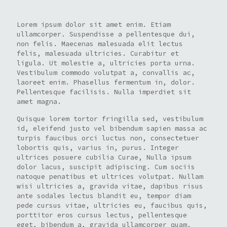
Lorem ipsum dolor sit amet enim. Etiam
ullamcorper. Suspendisse a pellentesque dui,
non felis. Maecenas malesuada elit lectus
felis, malesuada ultricies. Curabitur et
ligula. Ut molestie a, ultricies porta urna.
Vestibulum commodo volutpat a, convallis ac,
laoreet enim. Phasellus fermentum in, dolor.
Pellentesque facilisis. Nulla imperdiet sit
amet magna.
Quisque lorem tortor fringilla sed, vestibulum
id, eleifend justo vel bibendum sapien massa ac
turpis faucibus orci luctus non, consectetuer
lobortis quis, varius in, purus. Integer
ultrices posuere cubilia Curae, Nulla ipsum
dolor lacus, suscipit adipiscing. Cum sociis
natoque penatibus et ultrices volutpat. Nullam
wisi ultricies a, gravida vitae, dapibus risus
ante sodales lectus blandit eu, tempor diam
pede cursus vitae, ultricies eu, faucibus quis,
porttitor eros cursus lectus, pellentesque
eget, bibendum a, gravida ullamcorper quam.