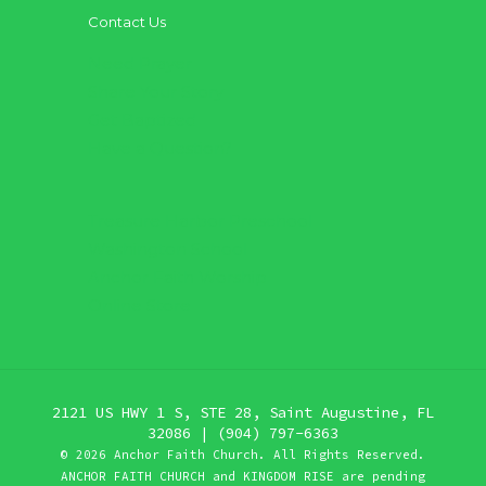
Contact Us
Need Prayer
Share Your Story
Get Baptized
Have a Question?
Treasure Harbor Preschool
Washington School
Anchor Faith Worship
Online Store
2121 US HWY 1 S, STE 28, Saint Augustine, FL
32086 | (904) 797-6363
©
2026 Anchor Faith Church. All Rights Reserved.
ANCHOR FAITH CHURCH and KINGDOM RISE are pending